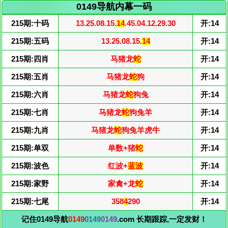
0149导航内幕一码
215期:十码
13.25.08.15.
14
.45.04.12.29.30
开:14
215期:五码
13.25.08.15.
14
开:14
215期:四肖
马猪龙
蛇
开:14
215期:五肖
马猪龙
蛇
狗
开:14
215期:六肖
马猪龙
蛇
狗兔
开:14
215期:七肖
马猪龙
蛇
狗兔羊
开:14
215期:九肖
马猪龙
蛇
狗兔羊虎牛
开:14
215期:单双
单数+猪
蛇
开:14
215期:波色
红波+
蓝波
开:14
215期:家野
家禽+龙
蛇
开:14
215期:七尾
358
4
290
开:14
记住0149导航
0149
0149
0149
.com 长期跟踪,一定发财！