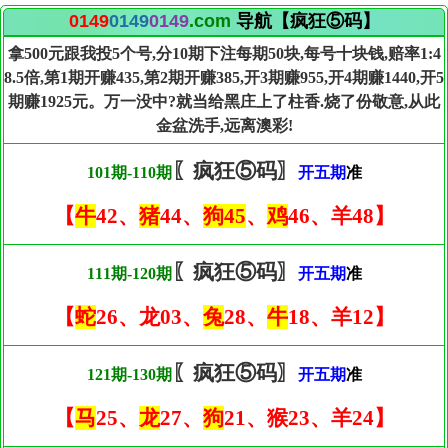
0149
0149
0149
.com
导航【疯狂⑤码】
拿500元跟我投5个号,分10期下注每期50块,每号十块钱,赔率1:4
8.5倍,第1期开赚435,第2期开赚385,开3期赚955,开4期赚1440,开5
期赚1925元。万一没中?就当给黑庄上了柱香.烧了份敬意,从此
金盆洗手,远离澳彩!
〖疯狂⑤码〗
101期-110期
开五期
准
【
牛
42、
猪
44、
狗45
、
鸡
46、羊48】
〖疯狂⑤码〗
111期-120期
开五期
准
【
蛇
26、龙03、
兔
28、
牛
18、羊12】
〖疯狂⑤码〗
121期-130期
开五期
准
【
马
25、
龙
27、
狗
21、猴23、羊24】