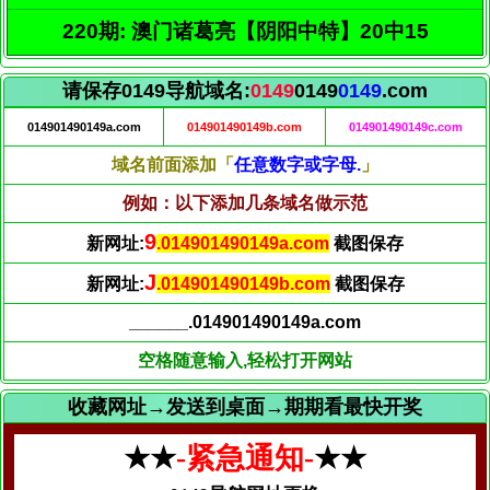
220期: 澳门诸葛亮【阴阳中特】20中15
请保存0149导航域名:
0149
0149
0149
.com
014901490149a.com
014901490149b.com
014901490149c.com
域名前面添加「
任意数字或字母.
」
例如：以下添加几条域名做示范
10
新网址:
.014901490149a.com
截图保存
K
新网址:
.014901490149b.com
截图保存
______.014901490149a.com
空格随意输入,轻松打开网站
收藏网址→发送到桌面→期期看最快开奖
★★
-紧急通知-
★★