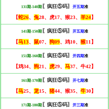
〖疯狂⑤码〗
131期-140期
开五期
准
【
蛇26
、
兔
28、虎17、猴23、
羊24
】
〖疯狂⑤码〗
141期-150期
开五期
准
【
马13
、
鼠
07、
狗09
、鸡10、
猴
11】
〖疯狂⑤码〗
151期-160期
开四期
准
【鸡34、
狗
21、
虎
29、
马
37、牛42】
〖疯狂⑤码〗
161期-170期
开七期
准
【
马
25、
龙
15、
猪
44、猴35、
牛
30】
〖疯狂⑤码〗
171期-180期
开三期
准