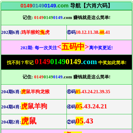
0149
0149
0149
.com
导航【六肖六码】
记住:
0149
0149
0149
.com 赚钱就是这么简单!
鸡羊猴蛇
兔
虎
10.12.11.38.
40
.41
202期6肖:
⑥码
<
五码中
>
202期: 每一次关注
离中奖更近!
0149
0149
0149
.com
找不到？牢记
中奖如此简单!
记住:
0149
0149
0149
.com 赚钱就是这么简单!
虎
鼠羊狗龙猴
05
.43.24.21.39.35
204期6肖:
⑥码
虎
鼠羊狗
05
.43.24.21
204期4肖:
④码
虎
鼠
05
.43
204期2肖:
②码