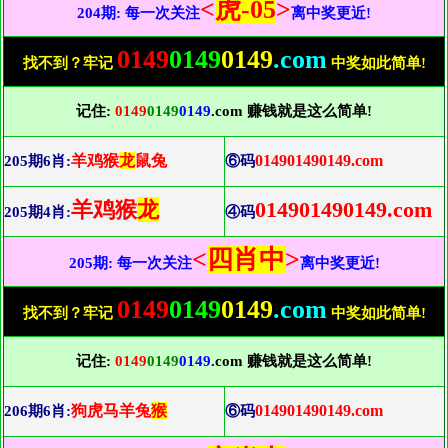
<
虎-05
>
204期: 每一次关注
离中奖更近!
0149
0149
0149
.com
找不到？牢记
中奖如此简单!
记住:
0149
0149
0149
.com 赚钱就是这么简单!
羊鸡猴
龙
鼠兔
014901490149.com
205期6肖:
⑥码
羊鸡猴
龙
014901490149.com
205期4肖:
④码
<
四肖中
>
205期: 每一次关注
离中奖更近!
0149
0149
0149
.com
找不到？牢记
中奖如此简单!
记住:
0149
0149
0149
.com 赚钱就是这么简单!
狗虎马羊兔
猴
014901490149.com
206期6肖:
⑥码