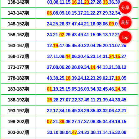
138-142期
03.08.11.15.
16
.21.
23
.27.28.
33
.36.39.46
分享
143-147期
05
.08.09.10.15.17.21.22.27.29.32.34.45
刷新
148-152期
24.25.26.37.47.44.21.16.08.06.
09
.01.15
158-162期
24.21.
02
.29.43.49.41.15.05.13.12.20.04
top
163-167期
12.
19
.47.05.45.40.22.04.25.20.14.07.29
168-172期
37.11.09.
44
.06.20.45.23.14.31.
24
.
15
.27
173-177期
27.08.06.20.28.09.34.
14
.44.13.21.38.12
178-182期
43.38.25.
18
.39.24.12.23.29.02.17.
19
.05
183-187期
01
.19.25.15.05.16.03.34.32.45.46.
24
.30
188-192期
25
.28.27.07.22.37.49.11.21.39.44.30.45
193-197期
22.17.34.19.49.38.29.35.43.32.06.42.21
198-202期
07
.21.
39
.46.27.17.37.08.35.34.49.19.15
203-207期
33.10.08.04.
47
.24.23.38.11.14.15.32.06