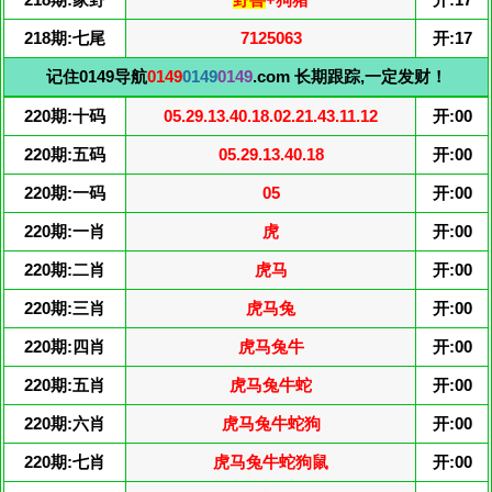
218期:家野
野兽
+狗猪
开:17
218期:七尾
7125063
开:17
记住0149导航
0149
0149
0149
.com 长期跟踪,一定发财！
220期:十码
05.29.13.40.18.02.21.43.11.12
开:00
220期:五码
05.29.13.40.18
开:00
220期:一码
05
开:00
220期:一肖
虎
开:00
220期:二肖
虎马
开:00
220期:三肖
虎马兔
开:00
220期:四肖
虎马兔牛
开:00
220期:五肖
虎马兔牛蛇
开:00
220期:六肖
虎马兔牛蛇狗
开:00
220期:七肖
虎马兔牛蛇狗鼠
开:00