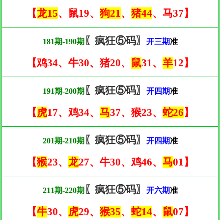
【
龙15
、鼠19、
狗21
、
猪44
、马37】
〖疯狂⑤码〗
181期-190期
开三期
准
【鸡34、牛30、猪20、
鼠
31、
羊
12】
〖疯狂⑤码〗
191期-200期
开四期
准
【
虎
17、鸡34、
马
37、猴23、
蛇26
】
〖疯狂⑤码〗
201期-210期
开四期
准
【
猴
23、
龙
27、牛30、鸡46、
马
01】
〖疯狂⑤码〗
211期-220期
开六期
准
【
牛
30、
虎
29、
猴35
、
蛇14
、
鼠
07】