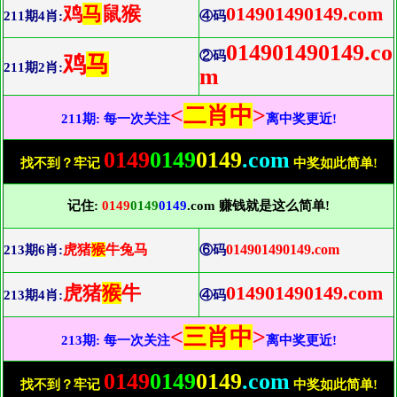
鸡
马
鼠猴
014901490149.com
211期4肖:
④码
014901490149.co
②码
鸡
马
211期2肖:
m
<
二肖中
>
211期: 每一次关注
离中奖更近!
0149
0149
0149
.com
找不到？牢记
中奖如此简单!
记住:
0149
0149
0149
.com 赚钱就是这么简单!
虎猪
猴
牛兔马
014901490149.com
213期6肖:
⑥码
虎猪
猴
牛
014901490149.com
213期4肖:
④码
<
三肖中
>
213期: 每一次关注
离中奖更近!
0149
0149
0149
.com
找不到？牢记
中奖如此简单!