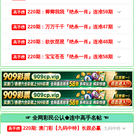
220期：卿卿我我『绝杀一肖』连准59期
高手榜
220期：万万千千『绝杀一肖』连准47期
高手榜
220期：欲饮琵琶『绝杀一肖』连准48期
高手榜
220期：宝宝苍苍『绝杀一肖』连准58期
高手榜
☞ 全网彩民公认♚连中高手名帖 ☜
220期: 澳门彩【九码中特】长跟必赢
九码中特
高手榜