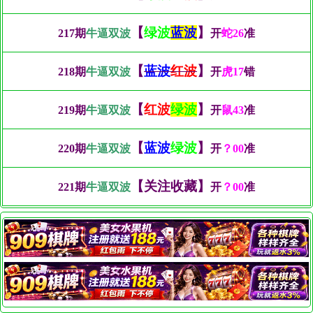
【
绿波
蓝波
】
217期
牛逼双波
开
蛇26
准
【
蓝波
红波
】
218期
牛逼双波
开
虎17
错
【
红波
绿波
】
219期
牛逼双波
开
鼠43
准
【
蓝波
绿波
】
220期
牛逼双波
开
？00
准
【关注收藏】
221期
牛逼双波
开
？00
准