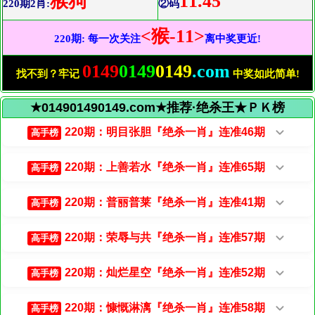
猴狗
11.45
220期2肖:
②码
<猴-11>
220期: 每一次关注
离中奖更近!
0149
0149
0149
.com
找不到？牢记
中奖如此简单!
★014901490149.com★推荐·绝杀王★ＰＫ榜
220期：明目张胆『绝杀一肖』连准46期
高手榜
220期：上善若水『绝杀一肖』连准65期
高手榜
220期：普丽普莱『绝杀一肖』连准41期
高手榜
220期：荣辱与共『绝杀一肖』连准57期
高手榜
220期：灿烂星空『绝杀一肖』连准52期
高手榜
220期：慷慨淋漓『绝杀一肖』连准58期
高手榜