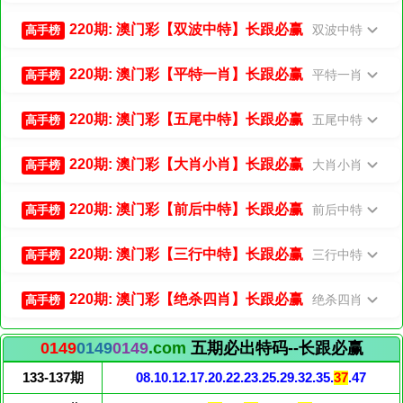
220期: 澳门彩【双波中特】长跟必赢
双波中特
高手榜
220期: 澳门彩【平特一肖】长跟必赢
平特一肖
高手榜
220期: 澳门彩【五尾中特】长跟必赢
五尾中特
高手榜
220期: 澳门彩【大肖小肖】长跟必赢
大肖小肖
高手榜
220期: 澳门彩【前后中特】长跟必赢
前后中特
高手榜
220期: 澳门彩【三行中特】长跟必赢
三行中特
高手榜
220期: 澳门彩【绝杀四肖】长跟必赢
绝杀四肖
高手榜
0149
0149
0149
.com
五期必出特码--长跟必赢
133-137期
08.10.12.17.20.22.23.25.29.32.35.
37
.47